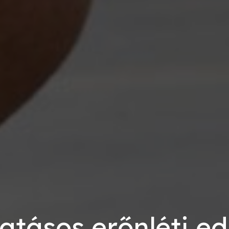
atásos erőnléti e