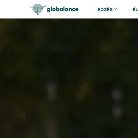
EDZÉS
É