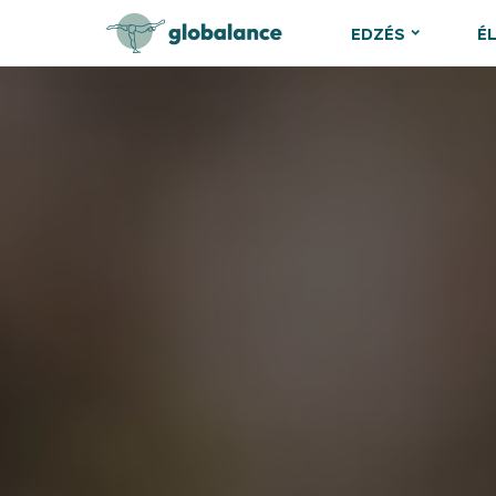
EDZÉS
É