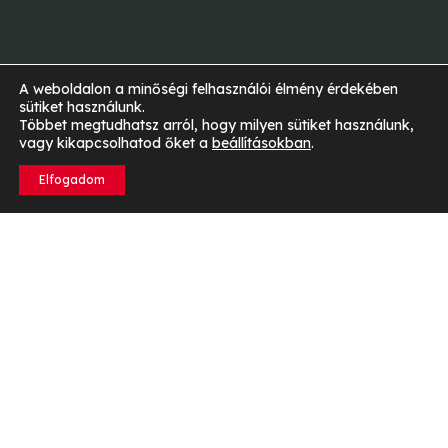
A weboldalon a minőségi felhasználói élmény érdekében
sütiket használunk.
Többet megtudhatsz arról, hogy milyen sütiket használunk,
vagy kikapcsolhatod őket a
beállításokban
.
Elfogadom
Mi az a magas vérnyomás, és miért fontos a
kezelése?
A
magas vérnyomás
– más néven hipertónia – olyan
állapot, amikor a vér ereidben nagyobb erővel áramlik,
mint egészséges lenne. Ezt a számodra ideálisnál
magasabb vérnyomásérték jelzi. Az orvosok általában
akkor diagnosztizálják, ha a vérnyomásérték 140/90
Hgmm vagy annál magasabb.