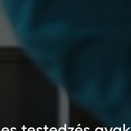
ljes testedzés gyak