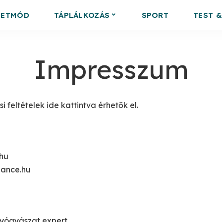
LETMÓD
TÁPLÁLKOZÁS
SPORT
TEST 
Impresszum
i feltételek
ide kattintva
érhetők el.
hu
lance.hu
gyógyászat expert