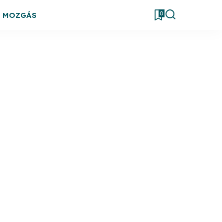
0
& MOZGÁS