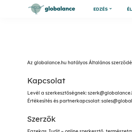
EDZÉS
É
Az globalance.hu hatályos Általános szerződés
Kapcsolat
Levél a szerkesztőségnek:
szerk@globalance.
Értékesítés és partnerkapcsolat:
sales@globa
Szerzők
Fazekas Judit – online szerkesztő, természet