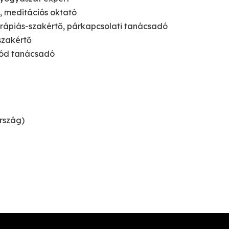
, meditációs oktató
erápiás-szakértő, párkapcsolati tanácsadó
 szakértő
mód tanácsadó
rszág)