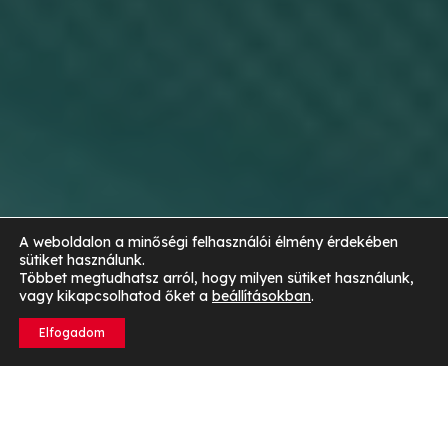
A weboldalon a minőségi felhasználói élmény érdekében
sütiket használunk.
Többet megtudhatsz arról, hogy milyen sütiket használunk,
vagy kikapcsolhatod őket a
beállításokban
.
Elfogadom
Megfelelő alvás és regeneráció
Az alvás minősége és mennyisége kulcsfontosságú a