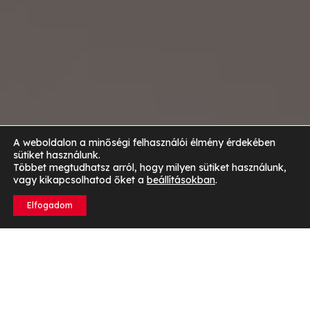
A weboldalon a minőségi felhasználói élmény érdekében
sütiket használunk.
Többet megtudhatsz arról, hogy milyen sütiket használunk,
vagy kikapcsolhatod őket a
beállításokban
.
Elfogadom
Nem eszel elegendő fehérjét
A fehérje olyan tápanyag, amely esszenciális szerepet
játszik a szervezet megfelelő működésében.
Ha nem