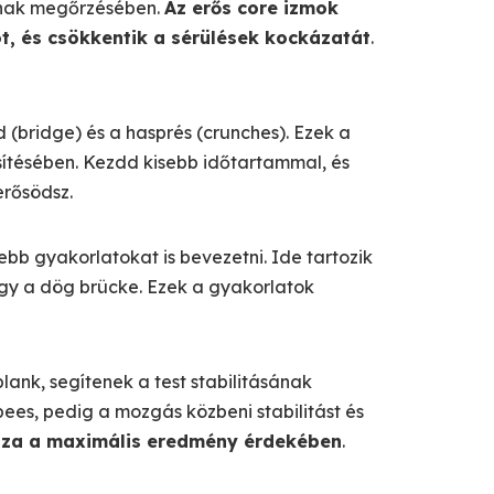
sának megőrzésében.
Az erős core izmok
t, és csökkentik a sérülések kockázatát
.
 (bridge) és a hasprés (crunches). Ezek a
ítésében. Kezdd kisebb időtartammal, és
erősödsz.
b gyakorlatokat is bevezetni. Ide tartozik
agy a dög brücke. Ezek a gyakorlatok
lank, segítenek a test stabilitásának
ees, pedig a mozgás közbeni stabilitást és
azza a maximális eredmény érdekében
.