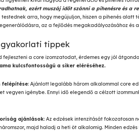
ha figyelmen kívül hagyod a regeneráció és pihenés fonto
radhatnak, ezért muszáj időt szánni a pihenésre és a r
 testednek arra, hogy megújuljon, hiszen a pihenés alatt 
regenerálódásra, az a fejlődés megakadályozásához és a 
 gyakorlati tippek
fejleszteni a core izomzatodat, érdemes egy jól átgond
ama kulcsfontosságú a siker eléréséhez.
 felépítése
: Ajánlott legalább három alkalommal core edz
cet vegyen igénybe. Ennyi idő elegendő a célzott izommu
oriság ajánlások
: Az edzések intenzitását fokozatosan
háromszor, majd haladj a heti öt alkalomig. Minden edzés 