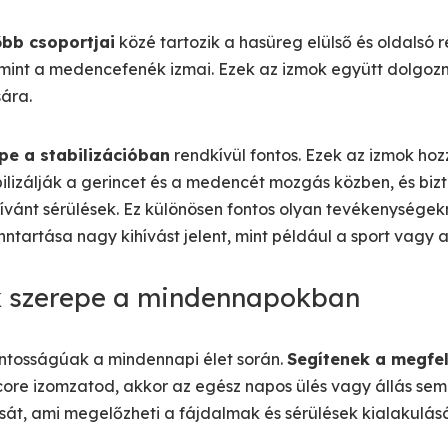
őbb csoportjai
közé tartozik a hasüreg elülső és oldalsó 
mint a medencefenék izmai. Ezek az izmok együtt dolgozna
sára.
pe a stabilizációban
rendkívül fontos. Ezek az izmok ho
ilizálják a gerincet és a medencét mozgás közben, és biz
ívánt sérülések. Ez különösen fontos olyan tevékenységek
ntartása nagy kihívást jelent, mint például a sport vagy a
k szerepe a mindennapokban
ontosságúak a mindennapi élet során.
Segítenek a megfel
ore izomzatod, akkor az egész napos ülés vagy állás sem
sát, ami megelőzheti a fájdalmak és sérülések kialakulásá