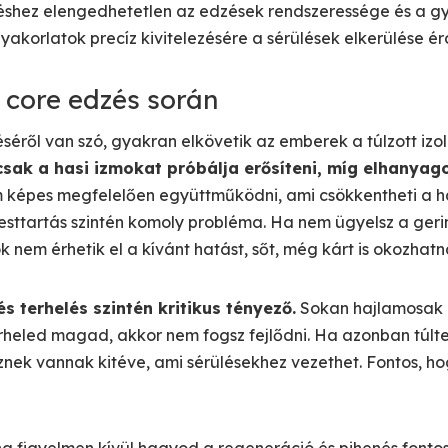
shez elengedhetetlen az edzések rendszeressége és a gya
gyakorlatok precíz kivitelezésére a sérülések elkerülése é
 core edzés során
éről van szó, gyakran elkövetik az emberek a túlzott izolá
csak a hasi izmokat próbálja erősíteni, míg elhanyag
m képes megfelelően együttműködni, ami csökkentheti a h
 testtartás szintén komoly probléma. Ha nem ügyelsz a g
k nem érhetik el a kívánt hatást, sőt, még kárt is okozhatn
és terhelés szintén kritikus tényező.
Sokan hajlamosak al
rheled magad, akkor nem fogsz fejlődni. Ha azonban túlter
nek vannak kitéve, ami sérülésekhez vezethet. Fontos, hog