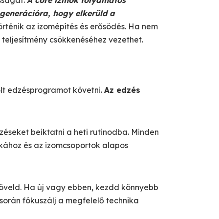
sságát.
A core izmok folyamatos
egenerációra, hogy elkerüld a
történik az izomépítés és erősödés. Ha nem
teljesítmény csökkenéséhez vezethet.
olt edzésprogramot követni.
Az edzés
éseket beiktatni a heti rutinodba. Minden
nkához és az izomcsoportok alapos
 növeld. Ha új vagy ebben, kezdd könnyebb
során fókuszálj a megfelelő technika