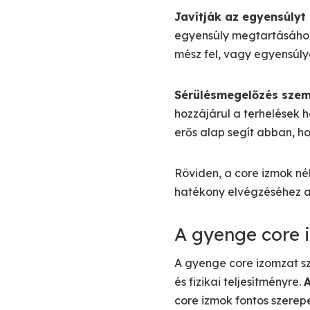
Javítják az egyensúlyt 
egyensúly megtartásához.
mész fel, vagy egyensúl
Sérülésmegelőzés szemp
hozzájárul a terhelések h
erős alap segít abban, 
Röviden, a core izmok nél
hatékony elvégzéséhez 
A gyenge core 
A gyenge core izomzat sz
és fizikai teljesítményre.
core izmok fontos szerep