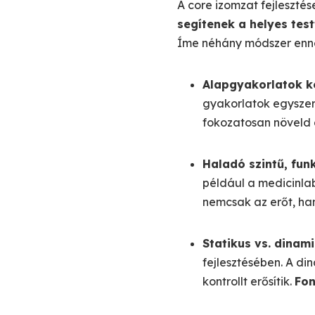
A core izomzat fejleszté
segítenek a helyes tes
Íme néhány módszer enn
Alapgyakorlatok k
gyakorlatok egyszer
fokozatosan növeld 
Haladó szintű, fun
például a medicinla
nemcsak az erőt, han
Statikus vs. dinami
fejlesztésében. A di
kontrollt erősítik.
Fon