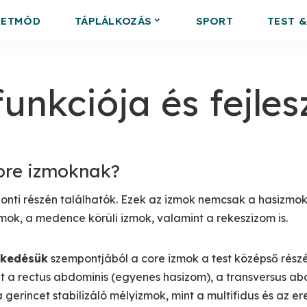
LETMÓD
TÁPLÁLKOZÁS
SPORT
TEST 
unkciója és fejles
ore izmoknak?
ponti részén találhatók. Ezek az izmok nemcsak a hasizmo
izmok, a medence körüli izmok, valamint a rekeszizom is.
zkedésük
szempontjából a core izmok a test középső részé
nt a rectus abdominis (egyenes hasizom), a transversus ab
 gerincet stabilizáló mélyizmok, mint a multifidus és az ere