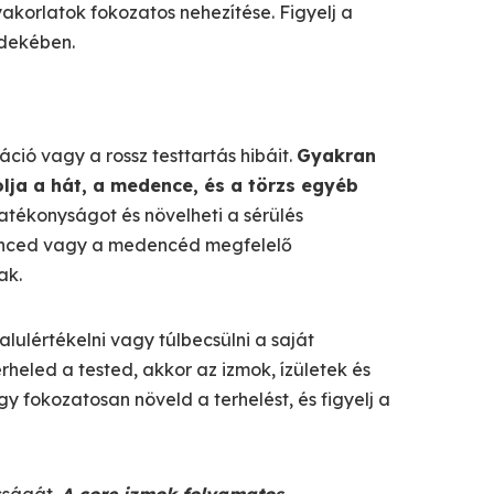
korlatok fokozatos nehezítése. Figyelj a
rdekében.
ció vagy a rossz testtartás hibáit.
Gyakran
olja a hát, a medence, és a törzs egyéb
atékonyságot és növelheti a sérülés
erinced vagy a medencéd megfelelő
ak.
ulértékelni vagy túlbecsülni a saját
heled a tested, akkor az izmok, ízületek és
y fokozatosan növeld a terhelést, és figyelj a