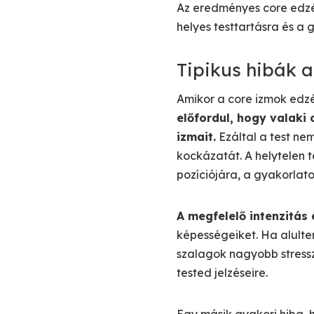
Az eredményes core edzé
helyes testtartásra és a 
Tipikus hibák a
Amikor a core izmok edzés
előfordul, hogy valaki 
izmait.
Ezáltal a test ne
kockázatát. A helytelen
pozíciójára, a gyakorlato
A megfelelő intenzitás 
képességeiket. Ha alulte
szalagok nagyobb stressz
tested jelzéseire.