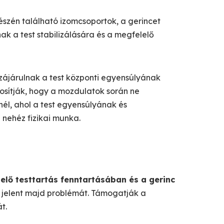
részén található izomcsoportok, a gerincet
k a test stabilizálására és a megfelelő
zzájárulnak a test központi egyensúlyának
tosítják, hogy a mozdulatok során ne
nél, ahol a test egyensúlyának és
 nehéz fizikai munka.
elő testtartás fenntartásában és a gerinc
 jelent majd problémát. Támogatják a
t.