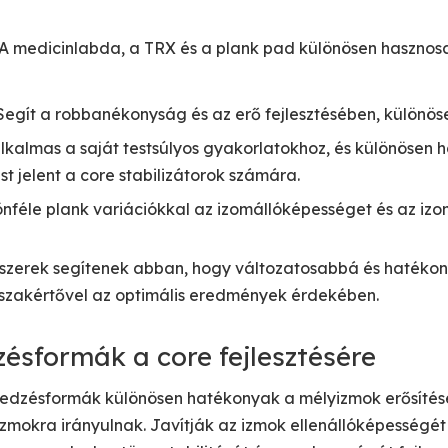
 A medicinlabda, a TRX és a plank pad különösen hasznosa
 Segít a robbanékonyság és az erő fejlesztésében, különö
alkalmas a saját testsúlyos gyakorlatokhoz, és különösen h
st jelent a core stabilizátorok számára.
önféle plank variációkkal az izomállóképességet és az izo
szerek segítenek abban, hogy változatosabbá és hatékon
 szakértővel az optimális eredmények érdekében.
ésformák a core fejlesztésére
 edzésformák különösen hatékonyak a mélyizmok erősítésér
zmokra irányulnak. Javítják az izmok ellenállóképességét és