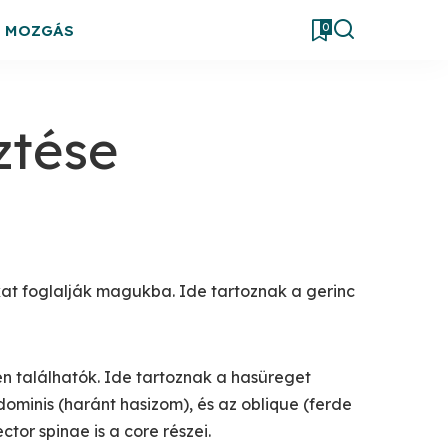
0
& MOZGÁS
ztése
kat foglalják magukba. Ide tartoznak a gerinc
n találhatók. Ide tartoznak a hasüreget
dominis (haránt hasizom), és az oblique (ferde
ctor spinae is a core részei.