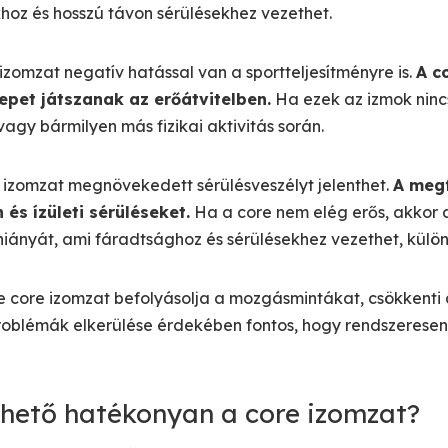
hoz és hosszú távon sérülésekhez vezethet.
zomzat negatív hatással van a sportteljesítményre is.
A c
epet játszanak az erőátvitelben.
Ha ezek az izmok ninc
vagy bármilyen más fizikai aktivitás során.
 izomzat megnövekedett sérülésveszélyt jelenthet.
A megf
 és ízületi sérüléseket.
Ha a core nem elég erős, akkor 
 hiányát, ami fáradtsághoz és sérülésekhez vezethet, külö
core izomzat befolyásolja a mozgásmintákat, csökkenti a t
problémák elkerülése érdekében fontos, hogy rendszerese
thető hatékonyan a core izomzat?