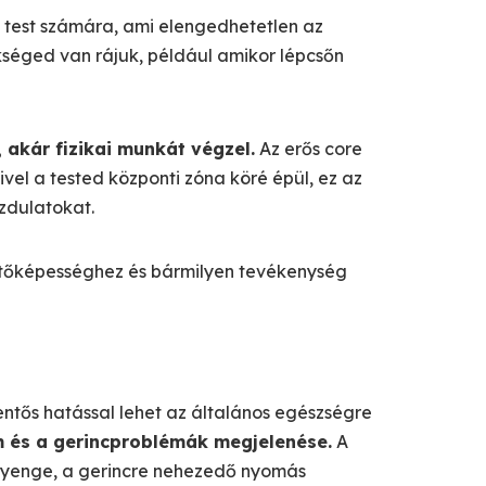
 a test számára, ami elengedhetetlen az
kséged van rájuk, például amikor lépcsőn
 akár fizikai munkát végzel.
Az erős core
ivel a tested központi zóna köré épül, ez az
zdulatokat.
esítőképességhez és bármilyen tevékenység
ntős hatással lehet az általános egészségre
 és a gerincproblémák megjelenése.
A
t gyenge, a gerincre nehezedő nyomás