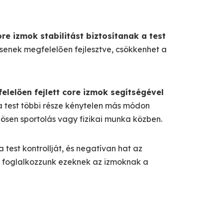
ore izmok stabilitást biztosítanak a test
senek megfelelően fejlesztve, csökkenhet a
elelően fejlett core izmok segítségével
a test többi része kénytelen más módon
nösen sportolás vagy fizikai munka közben.
est kontrollját, és negatívan hat az
n foglalkozzunk ezeknek az izmoknak a