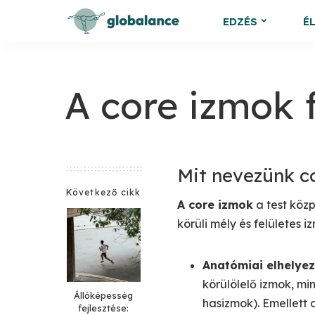
EDZÉS
É
A core izmok f
Mit nevezünk c
Következő cikk
A core izmok
a test köz
körüli mély és felületes 
Anatómiai elhelye
körülölelő izmok, mi
Állóképesség
hasizmok). Emellett a
fejlesztése: