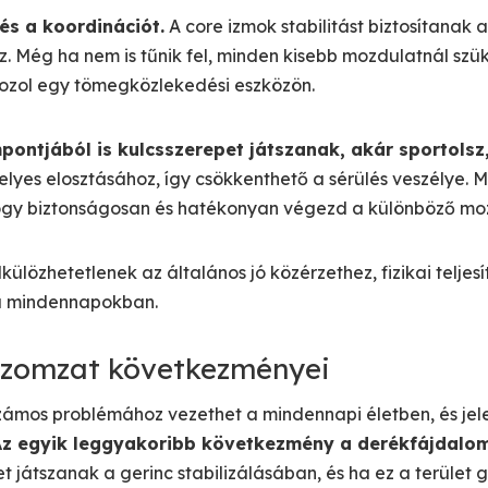
és a koordinációt.
A core izmok stabilitást biztosítanak
 Még ha nem is tűnik fel, minden kisebb mozdulatnál szü
yozol egy tömegközlekedési eszközön.
ontjából is kulcsszerepet játszanak, akár sportolsz,
elyes elosztásához, így csökkenthető a sérülés veszélye. M
hogy biztonságosan és hatékonyan végezd a különböző mo
külözhetetlenek az általános jó közérzethez, fizikai telj
a mindennapokban.
izomzat következményei
ámos problémához vezethet a mindennapi életben, és jele
Az egyik leggyakoribb következmény a derékfájdalom
et játszanak a gerinc stabilizálásában, és ha ez a terüle