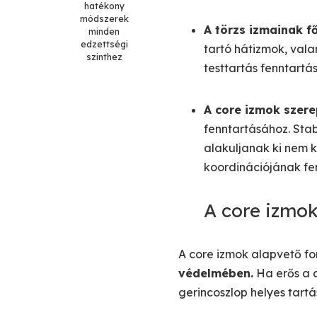
hatékony
módszerek
A törzs izmainak f
minden
edzettségi
tartó hátizmok, vala
szinthez
testtartás fenntartá
A core izmok szere
fenntartásához. Stab
alakuljanak ki nem k
koordinációjának fen
A core izmo
A core izmok alapvető f
védelmében.
Ha erős a c
gerincoszlop helyes tartá