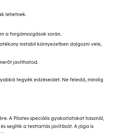
k lehetnek.
sen a forgómozgások során.
atékony instabil környezetben dolgozni vele,
merőt javíthatod.
yabbá tegyék edzéseidet. Ne feledd, mindig
e. A Pilates speciális gyakorlatokat használ,
 segítik a testtartás javítását. A jóga is