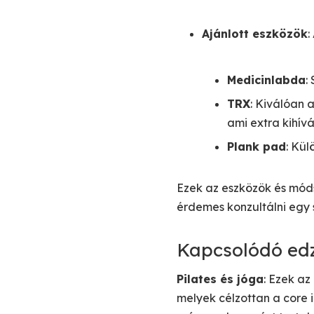
Ajánlott eszközök
:
Medicinlabda
:
TRX
: Kiválóan 
ami extra kihívá
Plank pad
: Kül
Ezek az eszközök és mód
érdemes konzultálni egy
Kapcsolódó edz
Pilates és jóga
: Ezek az
melyek célzottan a core i