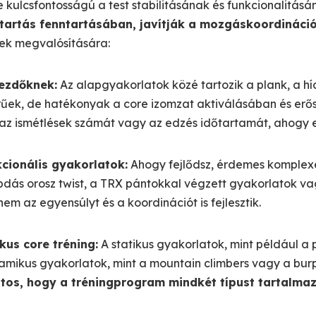
se kulcsfontosságú a test stabilitásának és funkcionalitá
ttartás fenntartásában, javítják a mozgáskoordináció
ek megvalósítására:
ezdőknek:
Az alapgyakorlatok közé tartozik a plank, a híd
űek, de hatékonyak a core izomzat aktiválásában és erős
az ismétlések számát vagy az edzés időtartamát, ahogy 
kcionális gyakorlatok:
Ahogy fejlődsz, érdemes komplexeb
bdás orosz twist, a TRX pántokkal végzett gyakorlatok v
em az egyensúlyt és a koordinációt is fejlesztik.
kus core tréning:
A statikus gyakorlatok, mint például a p
namikus gyakorlatok, mint a mountain climbers vagy a burp
tos, hogy a tréningprogram mindkét típust tartalm