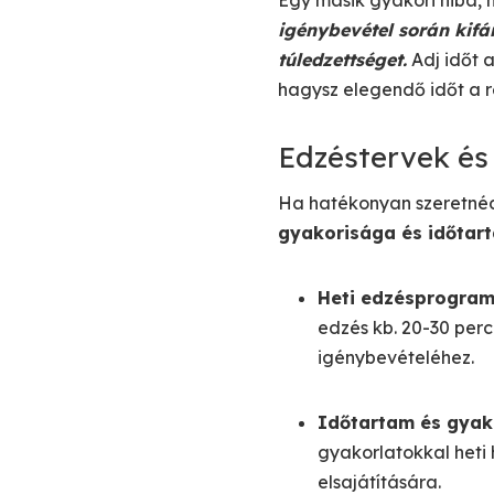
Egy másik gyakori hiba, 
igénybevétel során kifá
túledzettséget.
Adj időt a
hagysz elegendő időt a 
Edzéstervek és
Ha hatékonyan szeretnéd 
gyakorisága és időtart
Heti edzésprogram
edzés kb. 20-30 per
igénybevételéhez.
Időtartam és gyak
gyakorlatokkal heti 
elsajátítására.