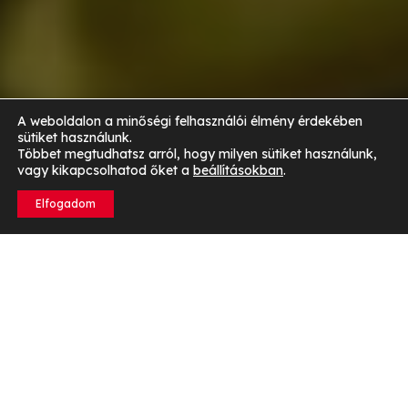
A weboldalon a minőségi felhasználói élmény érdekében
sütiket használunk.
Többet megtudhatsz arról, hogy milyen sütiket használunk,
vagy kikapcsolhatod őket a
beállításokban
.
Elfogadom
Mi is pontosan a fehérje?
A fehérjék alapvető tápanyagok, amelyeket a
szervezet a sejtek építéséhez és fenntartásához
használ.
Minden sejt tartalmaz fehérjét, így
elengedhetetlen a növekedéshez és a szövetek
helyreállításához. A fehérjék aminosavakból állnak, ezek