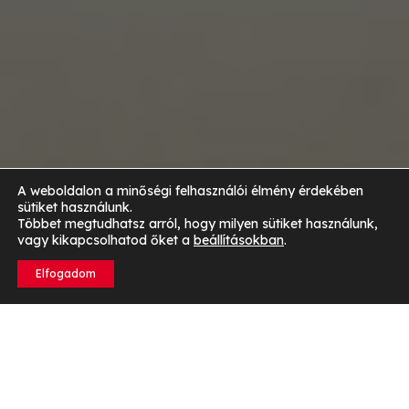
A weboldalon a minőségi felhasználói élmény érdekében
sütiket használunk.
Többet megtudhatsz arról, hogy milyen sütiket használunk,
vagy kikapcsolhatod őket a
beállításokban
.
Elfogadom
Miért fontos a reggeli a diétában?
A reggelinek kiemelt szerepe van a sikeres diétában.
Az
anyagcsere beindítása a nap elején fontos.
Ha