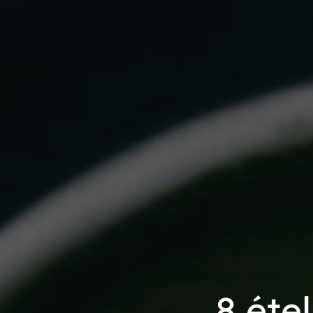
8 éte