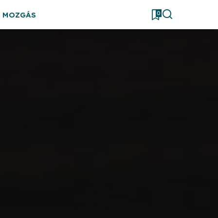
0
& MOZGÁS