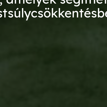
stsúlycsökkentés