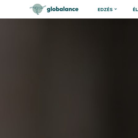
EDZÉS
É