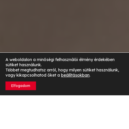
A weboldalon a minőségi felhasználói élmény érdekében
sütiket használunk.
Többet megtudhatsz arról, hogy milyen sütiket használunk,
vagy kikapcsolhatod őket a
beállításokban
.
Elfogadom
A hasi zsír típusai és kialakulásának okai
A hasi zsír többféle típusból áll, és különböző okok
vezethetnek a kialakulásához. Az egyik fő típus a