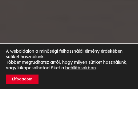
A weboldalon a minőségi felhasználói élmény érdekében
sütiket használunk.
Többet megtudhatsz arról, hogy milyen sütiket használunk,
vagy kikapcsolhatod őket a
beállításokban
.
Elfogadom
Miért fontos ismernünk a testtípusunkat?
A testtípus ismerete kulcsfontosságú szerepet játszik
az edzésterved, táplálkozásod és célkitűzéseid
megtervezésében.
Ha tudod, hogy milyen típusú a
tested, könnyebben meghatározhatod, milyen