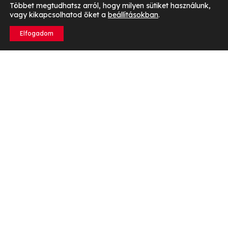
Többet megtudhatsz arról, hogy milyen sütiket használunk,
vagy kikapcsolhatod őket a
beállításokban
.
Elfogadom
Miért fontos a rendszeres foci edzés?
A
rendszeres foci edzés
számos előnnyel jár mind a
fejlődő, mind a tapasztalt játékosok számára. Először is,
segít a technikai és taktikai készségek fejlesztésében. Ez
magában foglalja a labdaérzékelés, a passzolás, a lövési
technikák és a védekezési stratégiák finomítását. A
folyamatos gyakorlás ezekben a területekben nagyobb
magabiztosságot és rugalmasságot ad a mérkőzéseken.
Az edzések során jelentős hangsúly kerül az
állóképesség és az erőnlét javítására
. Rendszeres
kondicionáló gyakorlatok növelik a játékosok fizikai