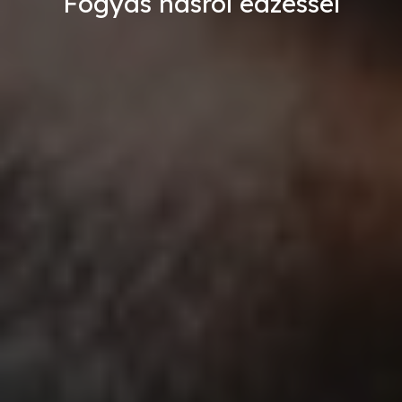
Fogyás hasról edzéssel