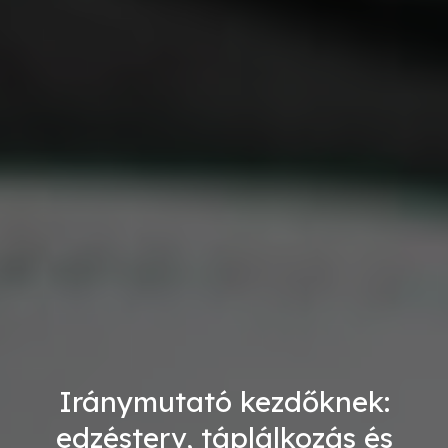
Iránymutató kezdőknek:
edzésterv, táplálkozás és