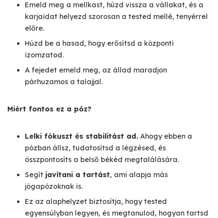
Emeld meg a mellkast, húzd vissza a vállakat, és a
karjaidat helyezd szorosan a tested mellé, tenyérrel
előre.
Húzd be a hasad, hogy erősítsd a központi
izomzatod.
A fejedet emeld meg, az állad maradjon
párhuzamos a talajjal.
Miért fontos ez a póz?
Lelki fókuszt és stabilitást ad.
Ahogy ebben a
pózban állsz, tudatosítsd a légzésed, és
összpontosíts a belső békéd megtalálására.
Segít
javítani a tartást
, ami alapja más
jógapózoknak is.
Ez az alaphelyzet biztosítja, hogy tested
egyensúlyban legyen, és megtanulod, hogyan tartsd