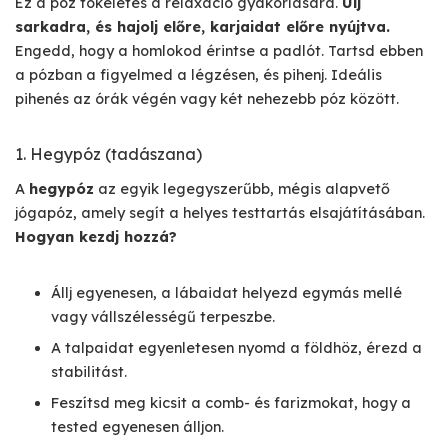
Ez a póz tökéletes a relaxáció gyakorlására.
Ülj
sarkadra, és hajolj előre, karjaidat előre nyújtva.
Engedd, hogy a homlokod érintse a padlót. Tartsd ebben
a pózban a figyelmed a légzésen, és pihenj. Ideális
pihenés az órák végén vagy két nehezebb póz között.
1. Hegypóz (tadászana)
A
hegypóz
az egyik legegyszerűbb, mégis alapvető
jógapóz, amely segít a helyes testtartás elsajátításában.
Hogyan kezdj hozzá?
Állj egyenesen, a lábaidat helyezd egymás mellé
vagy vállszélességű terpeszbe.
A talpaidat egyenletesen nyomd a földhöz, érezd a
stabilitást.
Feszítsd meg kicsit a comb- és farizmokat, hogy a
tested egyenesen álljon.