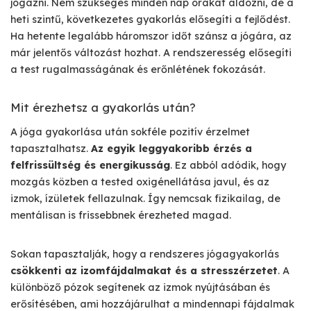
jógázni. Nem szükséges minden nap órákat áldozni, de a
heti szintű, következetes gyakorlás elősegíti a fejlődést.
Ha hetente legalább háromszor időt szánsz a jógára, az
már jelentős változást hozhat. A rendszeresség elősegíti
a test rugalmasságának és erőnlétének fokozását.
Mit érezhetsz a gyakorlás után?
A jóga gyakorlása után sokféle pozitív érzelmet
tapasztalhatsz.
Az egyik leggyakoribb érzés a
felfrissültség és energikusság
. Ez abból adódik, hogy
mozgás közben a tested oxigénellátása javul, és az
izmok, ízületek fellazulnak. Így nemcsak fizikailag, de
mentálisan is frissebbnek érezheted magad.
Sokan tapasztalják, hogy a rendszeres jógagyakorlás
csökkenti az izomfájdalmakat és a stresszérzetet
. A
különböző pózok segítenek az izmok nyújtásában és
erősítésében, ami hozzájárulhat a mindennapi fájdalmak