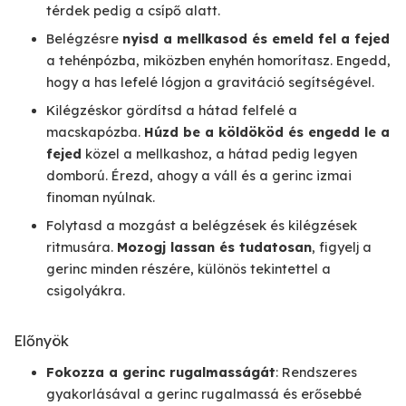
térdek pedig a csípő alatt.
Belégzésre
nyisd a mellkasod és emeld fel a fejed
a tehénpózba, miközben enyhén homorítasz. Engedd,
hogy a has lefelé lógjon a gravitáció segítségével.
Kilégzéskor gördítsd a hátad felfelé a
macskapózba.
Húzd be a köldököd és engedd le a
fejed
közel a mellkashoz, a hátad pedig legyen
domború. Érezd, ahogy a váll és a gerinc izmai
finoman nyúlnak.
Folytasd a mozgást a belégzések és kilégzések
ritmusára.
Mozogj lassan és tudatosan
, figyelj a
gerinc minden részére, különös tekintettel a
csigolyákra.
Előnyök
Fokozza a gerinc rugalmasságát
: Rendszeres
gyakorlásával a gerinc rugalmassá és erősebbé