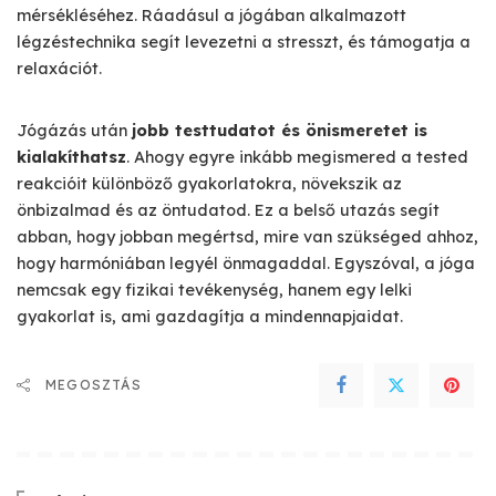
mérsékléséhez. Ráadásul a jógában alkalmazott
légzéstechnika segít levezetni a stresszt, és támogatja a
relaxációt.
Jógázás után
jobb testtudatot és önismeretet is
kialakíthatsz
. Ahogy egyre inkább megismered a tested
reakcióit különböző gyakorlatokra, növekszik az
önbizalmad és az öntudatod. Ez a belső utazás segít
abban, hogy jobban megértsd, mire van szükséged ahhoz,
hogy harmóniában legyél önmagaddal. Egyszóval, a jóga
nemcsak egy fizikai tevékenység, hanem egy lelki
gyakorlat is, ami gazdagítja a mindennapjaidat.
MEGOSZTÁS