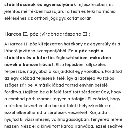
stabilitásának és egyensúlyának
fejlesztésében, és
jelentős mértékben hozzájárul a testi és lelki harmónia
eléréséhez az otthoni jógagyakorlat során.
Harcos II. póz (vírabhadrászana II.)
A Harcos II. póz kifejezetten hatékony az egyensúly és a
láberő javítása szempontjából.
Ez a póz segít a
stabilitás és a kitartás fejlesztésében, miközben
növeli a koncentrációt.
Első lépésként állj széles
terpeszbe, nagyjából a karjaiddal egy vonalban. Fordítsd
az egyik lábad teljesen kifelé, így a lábfejed 90 fokos
szöget zár be. A másik lábad tartsd enyhén befelé
fordítva. Hajlítsd be a kifelé fordított térdedet úgy, hogy
a combod párhuzamos legyen a talajjal. Ellenőrizd, hogy
a térded közvetlenül a bokád fölött helyezkedik-e el,
ezzel elkerülheted a sérülések veszélyét. Karjaidat
nyújtsd ki vízszintesen, vállmagasságban, tenyered lefelé
nézzen. Nézz el a kinyújtott karod irányába, ezzel segítve