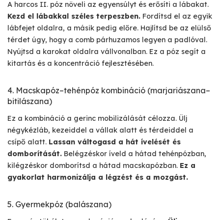
A harcos II. póz növeli az egyensúlyt és erősíti a lábakat.
Kezd el lábakkal széles terpeszben.
Fordítsd el az egyik
lábfejet oldalra, a másik pedig előre. Hajlítsd be az elülső
térdet úgy, hogy a comb párhuzamos legyen a padlóval.
Nyújtsd a karokat oldalra vállvonalban. Ez a póz segít a
kitartás és a koncentráció fejlesztésében.
4. Macskapóz–tehénpóz kombináció (marjariászana–
bitilászana)
Ez a kombináció a gerinc mobilizálását célozza. Ülj
négykézláb, kezeiddel a vállak alatt és térdeiddel a
csípő alatt.
Lassan váltogasd a hát ívelését és
domborítását.
Belégzéskor íveld a hátad tehénpózban,
kilégzéskor domborítsd a hátad macskapózban.
Ez a
gyakorlat harmonizálja a légzést és a mozgást.
5. Gyermekpóz (balászana)