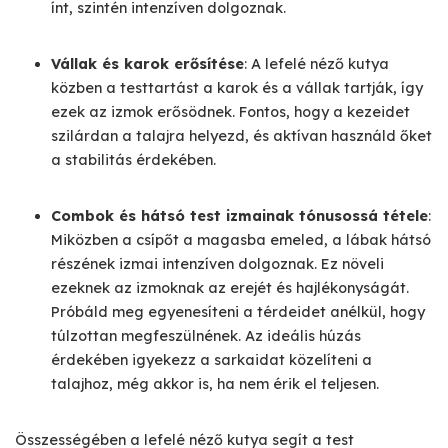
ínt, szintén intenzíven dolgoznak.
Vállak és karok erősítése
: A lefelé néző kutya
közben a testtartást a karok és a vállak tartják, így
ezek az izmok erősödnek. Fontos, hogy a kezeidet
szilárdan a talajra helyezd, és aktívan használd őket
a stabilitás érdekében.
Combok és hátsó test izmainak tónusossá tétele
:
Miközben a csípőt a magasba emeled, a lábak hátsó
részének izmai intenzíven dolgoznak. Ez növeli
ezeknek az izmoknak az erejét és hajlékonyságát.
Próbáld meg egyenesíteni a térdeidet anélkül, hogy
túlzottan megfeszülnének. Az ideális húzás
érdekében igyekezz a sarkaidat közelíteni a
talajhoz, még akkor is, ha nem érik el teljesen.
Összességében a lefelé néző kutya segít a test