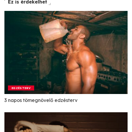
Ez is érdekelhet
EDZÉSTERV
3 napos tömegnövelő edzésterv