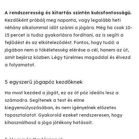
A rendszeresség és kitartás szintén kulcsfontosságú.
Kezdőként próbálj meg naponta, vagy legalább heti
néhány alkalommal időt szánni a jógára. Még ha csak 10-
15 percet is tudsz gyakorlásra fordítani, az is segíti a
fejlődést és az elköteleződést. Fontos, hogy tudd: a
jógában nem a tökéletesség elérése a cél, hanem az út,
amit bejársz közben. Légy türelmes magaddal és élvezd
a folyamatot.
5 egyszerű jógapóz kezdőknek
Ha most kezded a jógát, ez az öt póz ideális lesz a
számodra. Segítenek a test és elme
kiegyensúlyozásában, és nem igényelnek előzetes
tapasztalatot. Gyakorold ezeket rendszeresen, hogy
kihasználhasd a jóga jótékony hatásait.