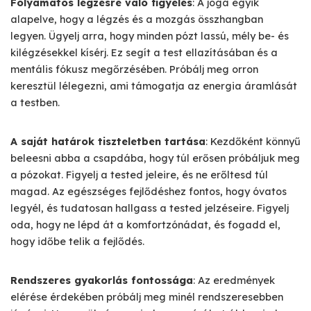
Folyamatos légzésre való figyelés
: A jóga egyik
alapelve, hogy a légzés és a mozgás összhangban
legyen. Ügyelj arra, hogy minden pózt lassú, mély be- és
kilégzésekkel kísérj. Ez segít a test ellazításában és a
mentális fókusz megőrzésében. Próbálj meg orron
keresztül lélegezni, ami támogatja az energia áramlását
a testben.
A saját határok tiszteletben tartása
: Kezdőként könnyű
beleesni abba a csapdába, hogy túl erősen próbáljuk meg
a pózokat. Figyelj a tested jeleire, és ne erőltesd túl
magad. Az egészséges fejlődéshez fontos, hogy óvatos
legyél, és tudatosan hallgass a tested jelzéseire. Figyelj
oda, hogy ne lépd át a komfortzónádat, és fogadd el,
hogy időbe telik a fejlődés.
Rendszeres gyakorlás fontossága
: Az eredmények
elérése érdekében próbálj meg minél rendszeresebben