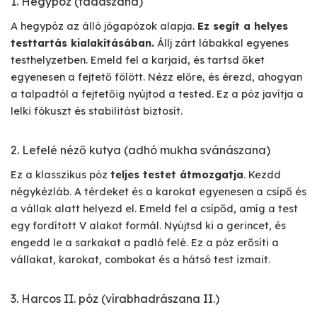
1. Hegypóz (tadászana)
A hegypóz az álló jógapózok alapja.
Ez segít a helyes
testtartás kialakításában.
Állj zárt lábakkal egyenes
testhelyzetben. Emeld fel a karjaid, és tartsd őket
egyenesen a fejtető fölött. Nézz előre, és érezd, ahogyan
a talpadtól a fejtetőig nyújtod a tested. Ez a póz javítja a
lelki fókuszt és stabilitást biztosít.
2. Lefelé néző kutya (adhó mukha svánászana)
Ez a klasszikus póz
teljes testet átmozgatja
. Kezdd
négykézláb. A térdeket és a karokat egyenesen a csípő és
a vállak alatt helyezd el. Emeld fel a csípőd, amíg a test
egy fordított V alakot formál. Nyújtsd ki a gerincet, és
engedd le a sarkakat a padló felé. Ez a póz erősíti a
vállakat, karokat, combokat és a hátsó test izmait.
3. Harcos II. póz (vírabhadrászana II.)