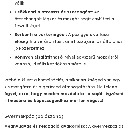
válik.
Csökkenti a stresszt és szorongást
: Az
összehangolt légzés és mozgás segít enyhíteni a
feszültséget.
Serkenti a vérkeringést
: A póz gyors váltása
elősegíti a véráramlást, ami hozzájárul az általános
jó közérzethez.
Könnyen elsajátítható
: Mivel egyszerű mozgásról
van szó, ideális kezdők számára is.
Próbáld ki ezt a kombinációt, amikor szükséged van egy
kis mozgásra és a gerinced átmozgatására. Ne feledd:
figyelj arra, hogy minden mozdulatot a saját légzésed
ritmusára és képességeidhez mérten végezz!
Gyermekpóz (balászana)
Megnyugvás és relaxáció gyakorlása:
A gyermekpóz az