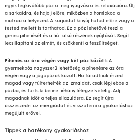
egyik legkiválóbb póz a megnyugvásra és relaxációra. Ülj
a sarkaidra, és hajolj előre, miközben a homlokod a
matracra helyezed. A karjaidat kinyújthatod előre vagy a
tested mellett is tarthatod. Ez a póz lehetővé teszi a
gerinc pihenését és a hát alsó részének nyújtását. Segít
lecsillapítani az elmét, és csökkenti a feszültséget.
Pihenés az óra végén vagy két póz között:
A
gyermekpóz nagyszerű lehetőség a pihenésre az óra
végén vagy a jógapózok között. Ha fáradtnak érzed
magad vagy túlterhelték az izmaidat, csak lépj ebbe a
pózba, és tarts ki benne néhány lélegzetvételig. Adj
magadnak időt a teljes ellazulásra. Ez segít újra
összeszedni az energiádat és visszatérni a gyakorláshoz
megújult erővel.
Tippek a hatékony gyakorláshoz