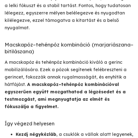
a lelki fókuszt és a stabil tartást. Fontos, hogy tudatosan
lélegezz, egyszerre mélyen belélegezve és nyugodtan
kilélegezve, ezzel támogatva a kitartást és a belső
nyugalmat.
Macskapóz–tehénpóz kombináció (marjariászana–
bitilászana)
A macskapóz és tehénpóz kombináció kiváló a gerinc
mobilizálására. Ezek a pózok segítenek felébreszteni a
gerincet, fokozzák annak rugalmasságát, és enyhítik a
hátfájást.
A macskapóz–tehénpóz kombinációval
egyszerűen együtt mozgathatod a légzésedet és a
testmozgást, ami megnyugtatja az elmét és
fókuszálja a figyelmet.
Így végezd helyesen
Kezdj négykézláb
, a csuklók a vállak alatt legyenek,