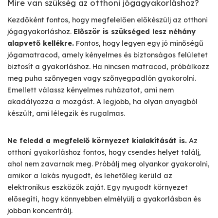
Mire van szükség az otthoni jógagyakorláshoz?
Kezdőként fontos, hogy megfelelően előkészülj az otthoni
jógagyakorláshoz.
Először is szükséged lesz néhány
alapvető kellékre.
Fontos, hogy legyen egy jó minőségű
jógamatracod, amely kényelmes és biztonságos felületet
biztosít a gyakorláshoz. Ha nincsen matracod, próbálkozz
meg puha szőnyegen vagy szőnyegpadlón gyakorolni.
Emellett válassz kényelmes ruházatot, ami nem
akadályozza a mozgást. A legjobb, ha olyan anyagból
készült, ami lélegzik és rugalmas.
Ne feledd a megfelelő környezet kialakítását is.
Az
otthoni gyakorláshoz fontos, hogy csendes helyet találj,
ahol nem zavarnak meg. Próbálj meg olyankor gyakorolni,
amikor a lakás nyugodt, és lehetőleg kerüld az
elektronikus eszközök zaját. Egy nyugodt környezet
elősegíti, hogy könnyebben elmélyülj a gyakorlásban és
jobban koncentrálj.