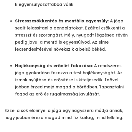
kiegyensúlyozottabbá válik.
Stresszcsökkentés és mentális egyensúly
: A jóga
segít lelassítani a gondolatokat. Ezáltal csökkenti a
stresszt és szorongást. Mély, nyugodt légzésed révén
pedig javul a mentális egyensúlyod. Az elme
lecsendesítésével növekszik a belső békéd.
Hajlékonyság és erőnlét fokozása
: A rendszeres
jóga gyakorlása fokozza a test hajlékonyságát. Az
izmok nyújtása és erősítése is kiteljesedik. Idővel
jobban érzed majd magad a bőrödben. Tapasztalni
fogod az erő és rugalmasság javulását.
Ezzel a sok előnnyel a jóga egy nagyszerű módja annak,
hogy jobban érezd magad mind fizikailag, mind lelkileg.