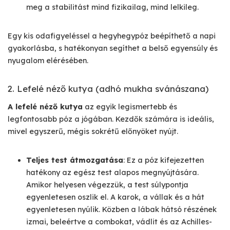
meg a stabilitást mind fizikailag, mind lelkileg.
Egy kis odafigyeléssel a hegyhegypóz beépíthető a napi
gyakorlásba, s hatékonyan segíthet a belső egyensúly és
nyugalom elérésében.
2. Lefelé néző kutya (adhó mukha svánászana)
A lefelé néző kutya
az egyik legismertebb és
legfontosabb póz a jógában. Kezdők számára is ideális,
mivel egyszerű, mégis sokrétű előnyöket nyújt.
Teljes test átmozgatása
: Ez a póz kifejezetten
hatékony az egész test alapos megnyújtására.
Amikor helyesen végezzük, a test súlypontja
egyenletesen oszlik el. A karok, a vállak és a hát
egyenletesen nyúlik. Közben a lábak hátsó részének
izmai, beleértve a combokat, vádlit és az Achilles-