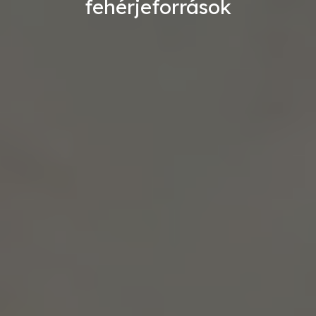
fehérjeforrások