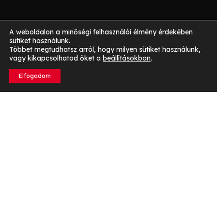
A weboldalon a minőségi felhasználói élmény érdekében
sütiket használunk.
Többet megtudhatsz arról, hogy milyen sütiket használunk,
vagy kikapcsolhatod őket a
beállításokban
.
Elfogadom
Mi az a krav maga?
A krav maga egy dinamikus és hatékony önvédelmi
rendszer.
Izrael legyőzhetetlen harcművészeteként
emlegetik.
Őszinte és egyszerű, hiszen az izraeli
hadsereg fejlesztette ki a hatvanas években. A célja a
hatékony önvédelem és túlélés valós élethelyzetekben. A
krav maga történelmi gyökerei visszanyúlnak azokra az
időkre, amikor Izrael nehéz biztonsági kihívásokkal
szembesült. Az rendszer megalkotói olyan technikákat