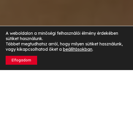
A weboldalon a minőségi felhasználói élmény érdekében
sütiket használunk.
Többet megtudhatsz arról, hogy milyen sütiket használunk,
vagy kikapcsolhatod őket a
beállításokban
.
Elfogadom
Mit jelent a siker a sportban gyerekeknél?
A sportbeli siker gyermekszemmel:
A gyerekek
szemében a siker gyakran a győzelem élményével
párosul. De ennél fontosabb lehet az öröm, amit a játék
nyújt. A siker számukra az is, ha új barátokat szereznek,
vagy megtanulnak egy új mozdulatot.
A siker nem
mindig az éremben mérhető.