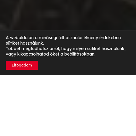
A weboldalon a minőségi felhasználói élmény érdekében
sütiket használunk.
Többet megtudhatsz arról, hogy milyen sütiket használunk,
vagy kikapcsolhatod őket a
beállításokban
.
Elfogadom
Mi történik a szervezetben, ha kevesebb kalóriát
viszünk be?
Az energiamérleg és alapanyagcsere meghatározó
szerepe:
A kalóriabevitel csökkentésével az
energiamérleg negatív irányba tolódik. Az energiamérleg
az elfogyasztott és elégetett kalóriák különbsége. Ha
kevesebb kalóriát viszünk be, mint amennyit elégetünk, a