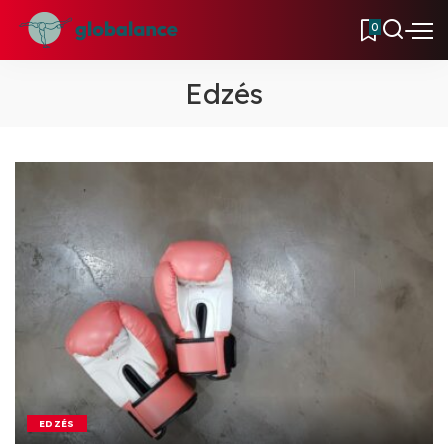
0
Edzés
EDZÉS