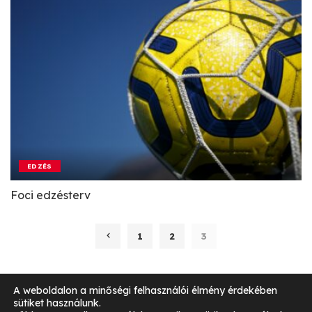
EDZÉS
Foci edzésterv
1
2
3
A weboldalon a minőségi felhasználói élmény érdekében
sütiket használunk.
Impresszum
Általános Szerződési Feltételek