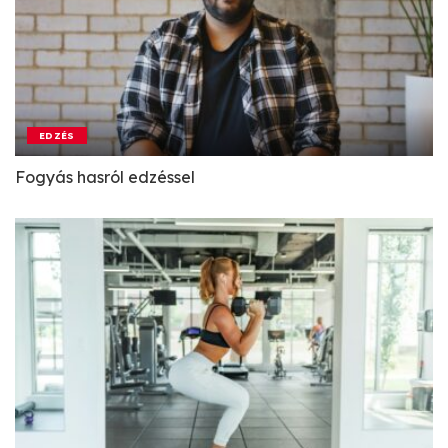
EDZÉS
Fogyás hasról edzéssel