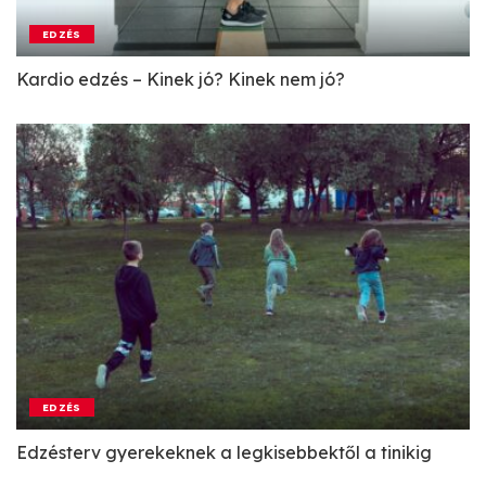
EDZÉS
Kardio edzés – Kinek jó? Kinek nem jó?
EDZÉS
Edzésterv gyerekeknek a legkisebbektől a tinikig