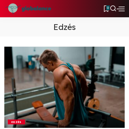
0
Edzés
EDZÉS