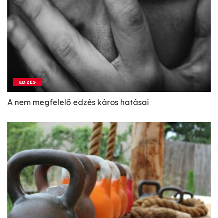
EDZÉS
A nem megfelelő edzés káros hatásai