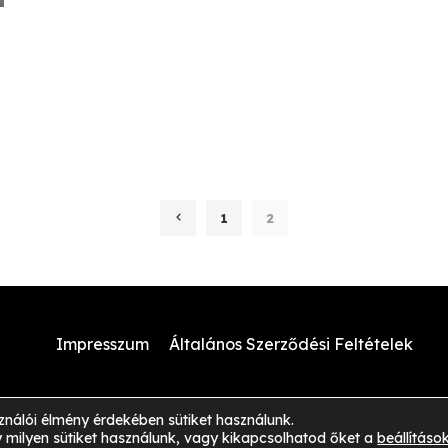
1
2
Impresszum
Általános Szerződési Feltételek
ználói élmény érdekében sütiket használunk.
©
2026
Globalance
 milyen sütiket használunk, vagy kikapcsolhatod őket a
beállítás