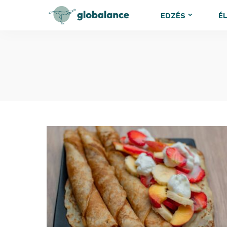
EDZÉS
É